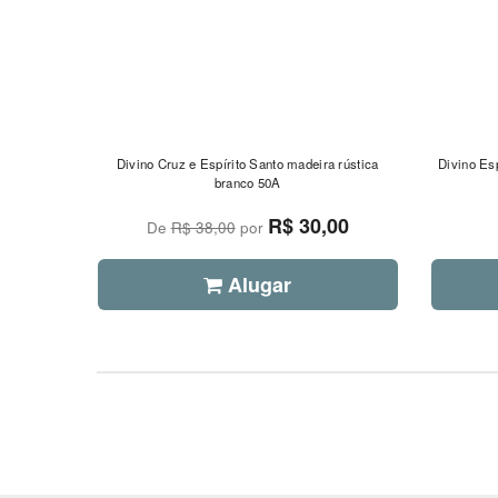
Divino Cruz e Espírito Santo madeira rústica
Divino Es
branco 50A
R$ 30,00
De
R$ 38,00
por
Alugar