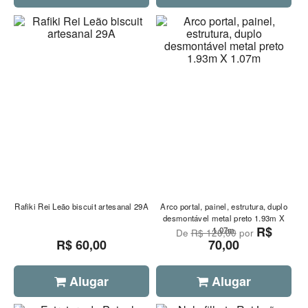
Rafiki Rei Leão biscuit artesanal 29A
Arco portal, painel, estrutura, duplo
desmontável metal preto 1.93m X
R$
1.07m
De
R$ 120,00
por
R$ 60,00
70,00
Alugar
Alugar