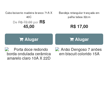
Cubo boiserie madeira branco 71A X
Bandeja retangular trançada em
40C
palha taboa 32cm
R$
De
R$ 72,00
por
45,00
R$ 17,00
Alugar
Alugar